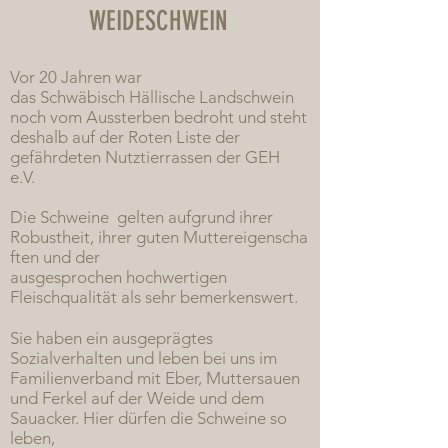
WEIDESCHWEIN
Vor 20 Jahren war
das Schwäbisch Hällische Landschwein
noch vom Aussterben bedroht und steht
deshalb auf der Roten Liste der
gefährdeten Nutztierrassen der GEH
e.V.
Die Schweine gelten aufgrund ihrer
Robustheit, ihrer guten Muttereigenscha
ften und der
ausgesprochen hochwertigen
Fleischqualität als sehr bemerkenswert.
Sie haben ein ausgeprägtes
Sozialverhalten und leben bei uns im
Familienverband mit Eber, Muttersauen
und Ferkel auf der Weide und dem
Sauacker. Hier dürfen die Schweine so
leben,