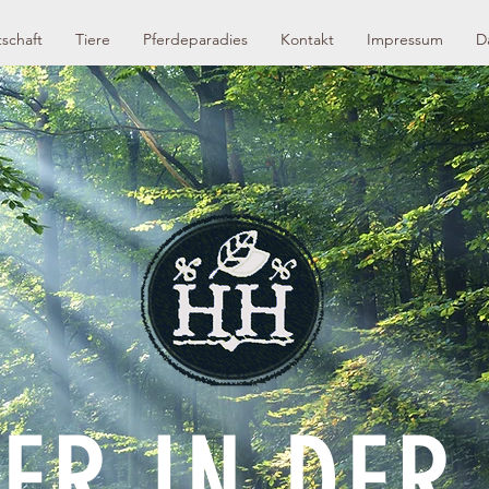
schaft
Tiere
Pferdeparadies
Kontakt
Impressum
D
ER IN DER 