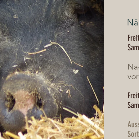
Nä
Fre
Sam
Na
vor
Fre
Sam
Aus
Sort