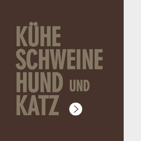
KÜHE
SCHWEINE
HUND
UND
KATZ