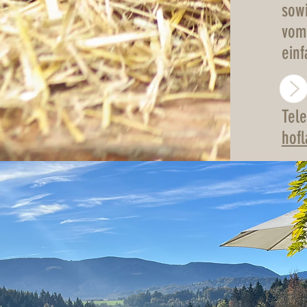
sowi
vom 
ein
Tele
hof