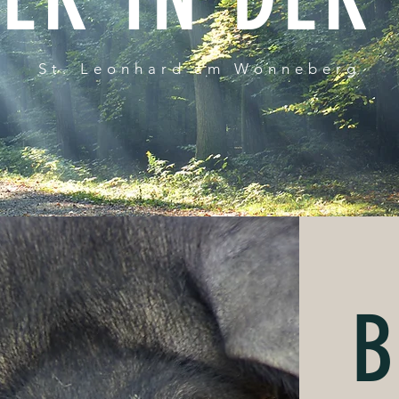
St. Leonhard am Wonneberg
B